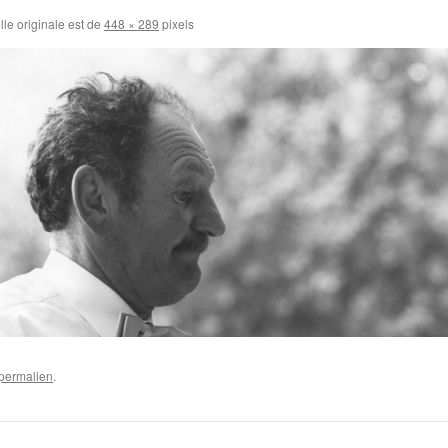
lle originale est de
448 × 289
pixels
permalien
.