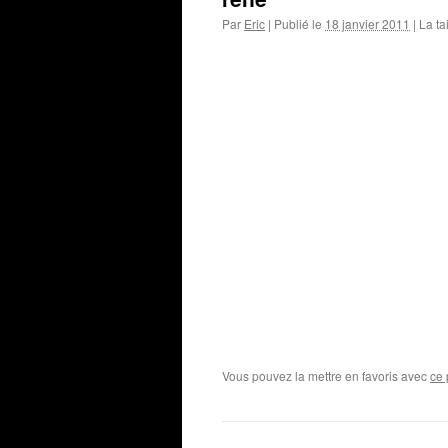
Par
Eric
|
Publié le
18 janvier 2011
|
La tai
Vous pouvez la mettre en favoris avec
ce 