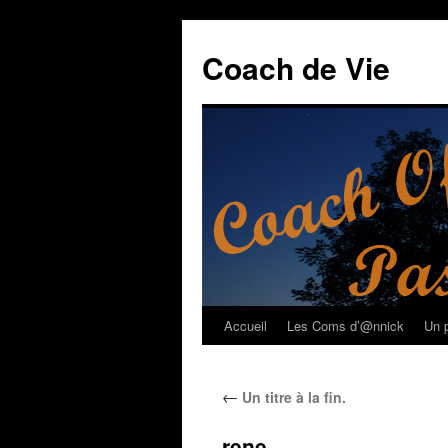
Coach de Vie
Accueil
Les Coms d’@nnick
Un p
Aller
au
←
Un titre à la fin.
contenu
rene