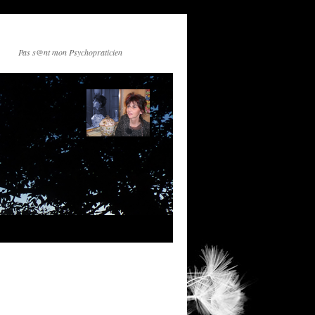
Pas s@nt mon Psychopraticien