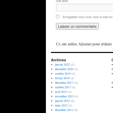
Site web
Enregistrer mon nom, mon e-mail et
Ce site utilise Akismet pour réduire 
Archives
janvier 2022
(1)
décembre 2020
(1)
octobre 2019
(1)
février 2019
(1)
décembre 2017
(1)
octobre 2017
(1)
avril 2015
(1)
novembre 2013
(1)
janvier 2013
(1)
mars 2012
(1)
décembre 2011
(2)