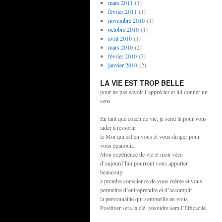
mars 2011
(1)
février 2011
(1)
novembre 2010
(1)
octobre 2010
(1)
avril 2010
(1)
mars 2010
(2)
février 2010
(3)
janvier 2010
(2)
LA VIE EST TROP BELLE
pour ne pas savoir l’apprécier et lui donner un
sens
En tant que coach de vie, je serai là pour vous
aider à ressortir
le Moi qui est en vous et vous diriger pour
vous épanouir.
Mon expérience de vie et mon vécu
d’aujourd’hui pourront vous apporter
beaucoup
à prendre conscience de vous même et vous
permettre d’entreprendre et d’accomplir
la personnalité qui sommeille en vous.
Positiver sera la clé, résoudre sera l’Efficacité.