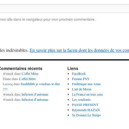
 mon site dans le navigateur pour mon prochain commentaire.
les indésirables.
En savoir plus sur la façon dont les données de vos com
Commentaires récents
Liens
@nnick
dans
L’effet Mère
FaceBook
Diane
dans
L’effet Mère
Femme PSY
Lecocq
dans
Euuhhhhh je voudrais le dire
Frédérique une Amie
!!!!
L'art de Moon
@nnick
dans
Infusion d’automne
La France en tous sens
@nnick
dans
Infusion d’automne
Les soudoués
PASSE PRESENT
Raymonde HAZAN
Se Donner Le Temps