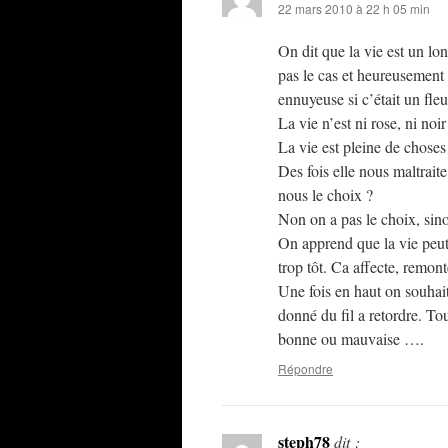
22 mars 2010 à 22 h 05 min
On dit que la vie est un lo
pas le cas et heureusement 
ennuyeuse si c’était un fle
La vie n’est ni rose, ni noir
La vie est pleine de choses
Des fois elle nous maltraite
nous le choix ?
Non on a pas le choix, sino
On apprend que la vie peut
trop tôt. Ca affecte, remont
Une fois en haut on souhait
donné du fil a retordre. Tou
bonne ou mauvaise ….
Répondre
steph78
dit :