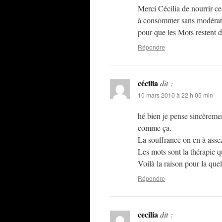
Merci Cécilia de nourrir c
à consommer sans modérat
pour que les Mots restent 
Répondre
cécilia
dit :
10 mars 2010 à 22 h 05 min
hé bien je pense sincèreme
comme ça.
La souffrance on en à assez
Les mots sont la thérapie qu
Voilà la raison pour la quel
Répondre
cecilia
dit :