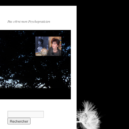
Pas s@nt mon Psychopraticien