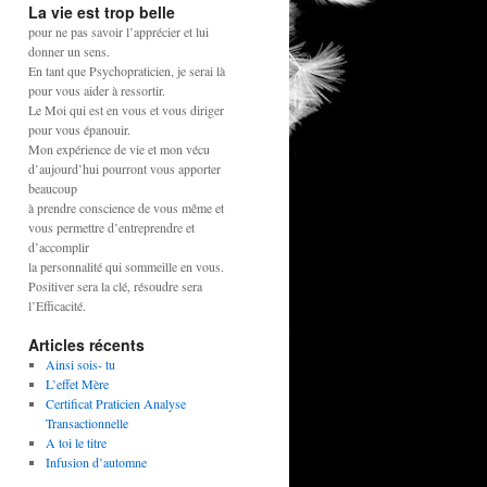
La vie est trop belle
pour ne pas savoir l’apprécier et lui
donner un sens.
En tant que Psychopraticien, je serai là
pour vous aider à ressortir.
Le Moi qui est en vous et vous diriger
pour vous épanouir.
Mon expérience de vie et mon vécu
d’aujourd’hui pourront vous apporter
beaucoup
à prendre conscience de vous même et
vous permettre d’entreprendre et
d’accomplir
la personnalité qui sommeille en vous.
Positiver sera la clé, résoudre sera
l’Efficacité.
Articles récents
Ainsi sois- tu
L’effet Mère
Certificat Praticien Analyse
Transactionnelle
A toi le titre
Infusion d’automne