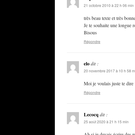
21 octobre 2010 à 22 h 06 min
très beau texte et très bonn
Je te souhaite une longue r
Bisous
Répondre
elo
dit :
20 novembre 2017 à 10 h 58 m
Moi je voulais juste te dir
Répondre
Lecocq
dit :
25 août 2020 à 21 h 15 min
Ah si je devais écrire des 