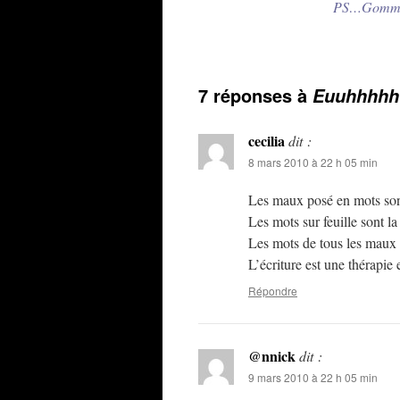
PS…Gommons 
7 réponses à
Euuhhhhh j
cecilia
dit :
8 mars 2010 à 22 h 05 min
Les maux posé en mots sont
Les mots sur feuille sont la
Les mots de tous les maux q
L’écriture est une thérapi
Répondre
@nnick
dit :
9 mars 2010 à 22 h 05 min