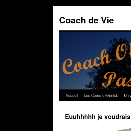
Coach de Vie
Accueil
Les Coms d’@nnick
Un p
Aller
au
Euuhhhhh je voudrais l
contenu