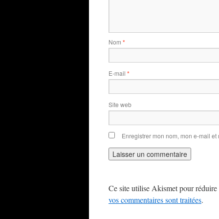
Nom
*
E-mail
*
Site web
Enregistrer mon nom, mon e-mail et
Ce site utilise Akismet pour réduire 
vos commentaires sont traitées
.