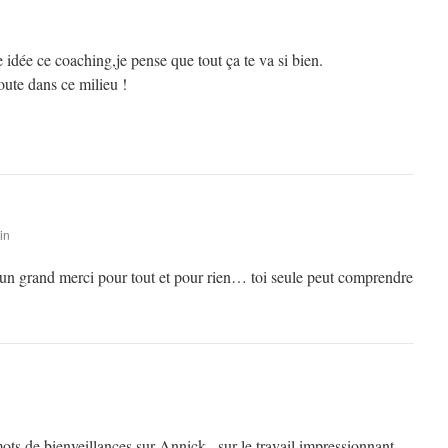
e idée ce coaching,je pense que tout ça te va si bien.
oute dans ce milieu !
in
e un grand merci pour tout et pour rien… toi seule peut comprendre
mots de bienveillances sur Annick , sur le travail impressionnant