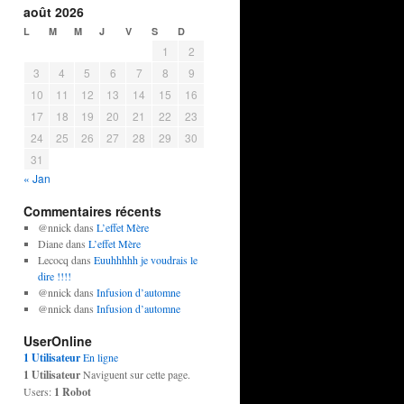
août 2026
L
M
M
J
V
S
D
1
2
3
4
5
6
7
8
9
10
11
12
13
14
15
16
17
18
19
20
21
22
23
24
25
26
27
28
29
30
31
« Jan
Commentaires récents
@nnick
dans
L’effet Mère
Diane
dans
L’effet Mère
Lecocq
dans
Euuhhhhh je voudrais le
dire !!!!
@nnick
dans
Infusion d’automne
@nnick
dans
Infusion d’automne
UserOnline
1 Utilisateur
En ligne
1 Utilisateur
Naviguent sur cette page.
Users:
1 Robot