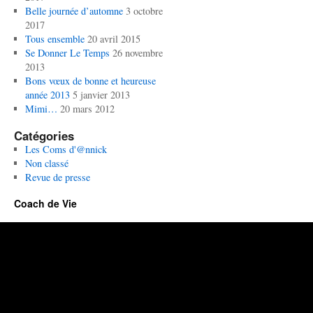
Belle journée d’automne
3 octobre
2017
Tous ensemble
20 avril 2015
Se Donner Le Temps
26 novembre
2013
Bons vœux de bonne et heureuse
année 2013
5 janvier 2013
Mimi…
20 mars 2012
Catégories
Les Coms d'@nnick
Non classé
Revue de presse
Coach de Vie