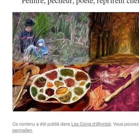
Peintre, pécheur, poète, reprirent ch
Ce contenu a été publié dans
Les Coms d'@nnick
. Vous pouvez
permalien
.