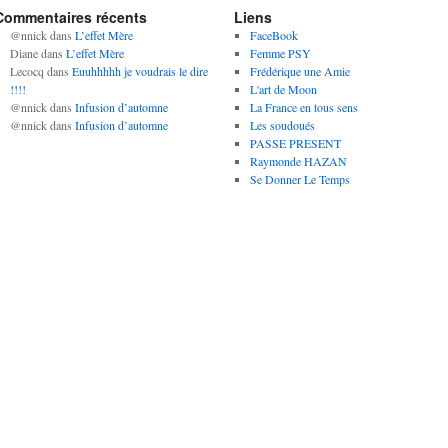
Commentaires récents
Liens
@nnick
dans
L’effet Mère
FaceBook
Diane
dans
L’effet Mère
Femme PSY
Lecocq
dans
Euuhhhhh je voudrais le dire
Frédérique une Amie
!!!!
L'art de Moon
@nnick
dans
Infusion d’automne
La France en tous sens
@nnick
dans
Infusion d’automne
Les soudoués
PASSE PRESENT
Raymonde HAZAN
Se Donner Le Temps