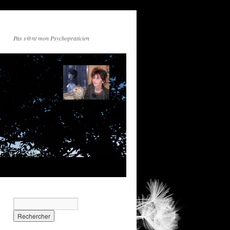
Pas s@nt mon Psychopraticien