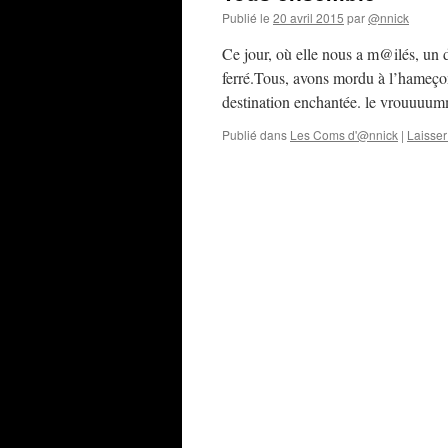
Publié le
20 avril 2015
par
@nnick
Ce jour, où elle nous a m@ilés, un
ferré.Tous, avons mordu à l’hameçon.
destination enchantée. le vrouuu
Publié dans
Les Coms d'@nnick
|
Laisse