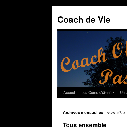
Coach de Vie
Accueil
Les Coms d’@nnick
Un p
Aller
au
avril 2015
Archives mensuelles :
contenu
Tous ensemble