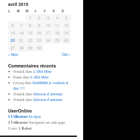
avril 2015
L
M
M
J
V
S
D
1
2
3
4
5
6
7
8
9
10
11
12
13
14
15
16
17
18
19
20
21
22
23
24
25
26
27
28
29
30
« Nov
Oct »
Commentaires récents
@nnick
dans
L’effet Mère
Diane
dans
L’effet Mère
Lecocq
dans
Euuhhhhh je voudrais le
dire !!!!
@nnick
dans
Infusion d’automne
@nnick
dans
Infusion d’automne
UserOnline
1 Utilisateur
En ligne
1 Utilisateur
Naviguent sur cette page.
Users:
1 Robot