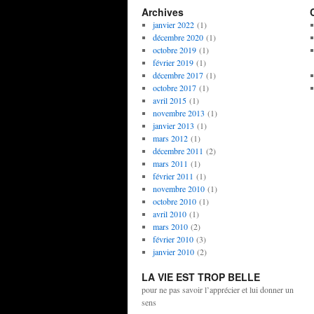
Archives
janvier 2022
(1)
décembre 2020
(1)
octobre 2019
(1)
février 2019
(1)
décembre 2017
(1)
octobre 2017
(1)
avril 2015
(1)
novembre 2013
(1)
janvier 2013
(1)
mars 2012
(1)
décembre 2011
(2)
mars 2011
(1)
février 2011
(1)
novembre 2010
(1)
octobre 2010
(1)
avril 2010
(1)
mars 2010
(2)
février 2010
(3)
janvier 2010
(2)
LA VIE EST TROP BELLE
pour ne pas savoir l’apprécier et lui donner un
sens