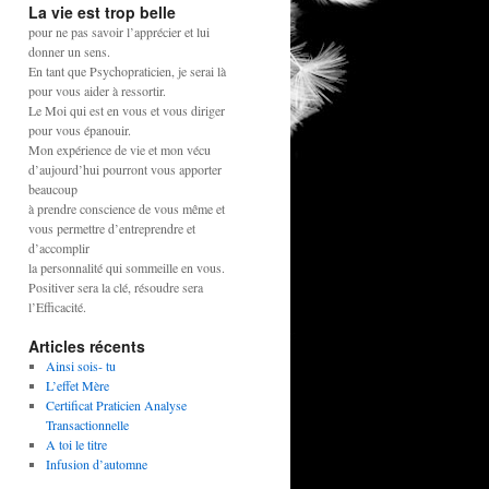
La vie est trop belle
pour ne pas savoir l’apprécier et lui
donner un sens.
En tant que Psychopraticien, je serai là
pour vous aider à ressortir.
Le Moi qui est en vous et vous diriger
pour vous épanouir.
Mon expérience de vie et mon vécu
d’aujourd’hui pourront vous apporter
beaucoup
à prendre conscience de vous même et
vous permettre d’entreprendre et
d’accomplir
la personnalité qui sommeille en vous.
Positiver sera la clé, résoudre sera
l’Efficacité.
Articles récents
Ainsi sois- tu
L’effet Mère
Certificat Praticien Analyse
Transactionnelle
A toi le titre
Infusion d’automne