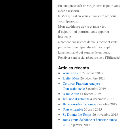
En tant que coach de vie, je serai là pour vous
aider à ressortir
le Moi qui est en vous et vous diriger pour
vous épanouir.
Mon expérience de vie et mon vécu
d’aujourd’hui pourront vous apporter
beaucoup
à prendre conscience de vous même et vous
permettre d’entreprendre et d’accomplir
la personnalité qui sommeille en vous.
Positiver sera la clé, résoudre sera l’Efficacité.
Articles récents
Ainsi sois- tu
22 janvier 2022
L’effet Mère
26 décembre 2020
Certificat Praticien Analyse
Transactionnelle
5 octobre 2019
A toi le titre
11 février 2019
Infusion d’automne
4 décembre 2017
Belle journée d’automne
3 octobre 2017
Tous ensemble
20 avril 2015
Se Donner Le Temps
26 novembre 2013
Bons vœux de bonne et heureuse année
2013
5 janvier 2013