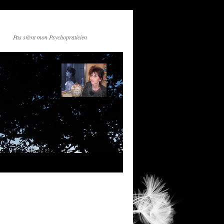
Pas s@nt mon Psychopraticien