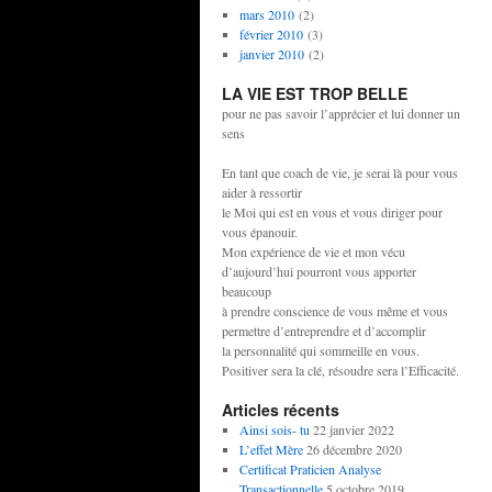
mars 2010
(2)
février 2010
(3)
janvier 2010
(2)
LA VIE EST TROP BELLE
pour ne pas savoir l’apprécier et lui donner un
sens
En tant que coach de vie, je serai là pour vous
aider à ressortir
le Moi qui est en vous et vous diriger pour
vous épanouir.
Mon expérience de vie et mon vécu
d’aujourd’hui pourront vous apporter
beaucoup
à prendre conscience de vous même et vous
permettre d’entreprendre et d’accomplir
la personnalité qui sommeille en vous.
Positiver sera la clé, résoudre sera l’Efficacité.
Articles récents
Ainsi sois- tu
22 janvier 2022
L’effet Mère
26 décembre 2020
Certificat Praticien Analyse
Transactionnelle
5 octobre 2019