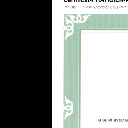
Par
Eric
|
Publié le
5 octobre 2019
|
La tai