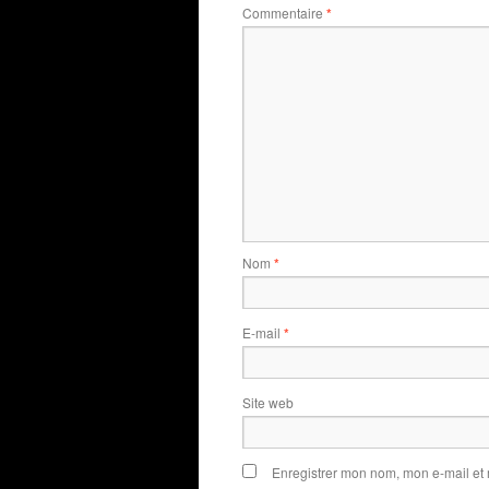
Commentaire
*
Nom
*
E-mail
*
Site web
Enregistrer mon nom, mon e-mail et