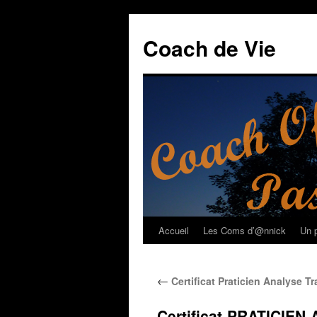
Coach de Vie
Accueil
Les Coms d’@nnick
Un p
Aller
au
←
Certificat Praticien Analyse T
contenu
Certificat-PRATICI