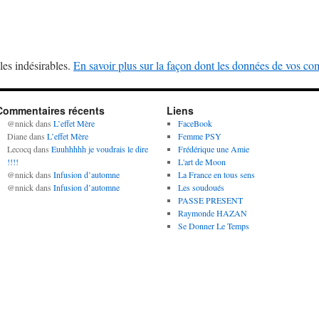
les indésirables.
En savoir plus sur la façon dont les données de vos com
Commentaires récents
Liens
@nnick
dans
L’effet Mère
FaceBook
Diane
dans
L’effet Mère
Femme PSY
Lecocq
dans
Euuhhhhh je voudrais le dire
Frédérique une Amie
!!!!
L'art de Moon
@nnick
dans
Infusion d’automne
La France en tous sens
@nnick
dans
Infusion d’automne
Les soudoués
PASSE PRESENT
Raymonde HAZAN
Se Donner Le Temps