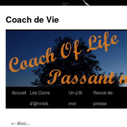
Coach de Vie
Aller
Accueil
Les Coms
Un p’tit
Revue de
au
d’@nnick
mot
presse
contenu
←
Mimi…