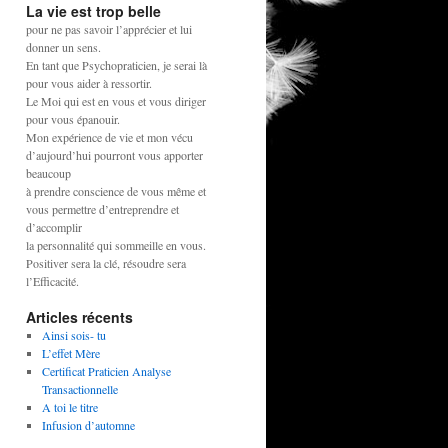
La vie est trop belle
pour ne pas savoir l’apprécier et lui
donner un sens.
En tant que Psychopraticien, je serai là
pour vous aider à ressortir.
Le Moi qui est en vous et vous diriger
pour vous épanouir.
Mon expérience de vie et mon vécu
d’aujourd’hui pourront vous apporter
beaucoup
à prendre conscience de vous même et
vous permettre d’entreprendre et
d’accomplir
la personnalité qui sommeille en vous.
Positiver sera la clé, résoudre sera
l’Efficacité.
Articles récents
Ainsi sois- tu
L’effet Mère
Certificat Praticien Analyse
Transactionnelle
A toi le titre
Infusion d’automne