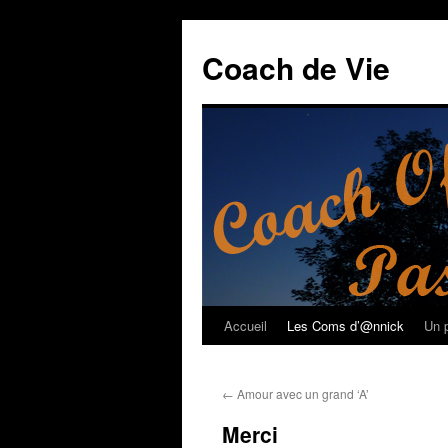
Coach de Vie
Accueil
Les Coms d’@nnick
Un p
Aller
au
←
Amour avec un grand ‘A’
contenu
Merci