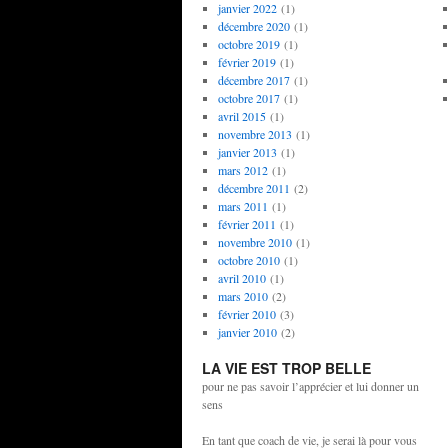
janvier 2022
(1)
décembre 2020
(1)
octobre 2019
(1)
février 2019
(1)
décembre 2017
(1)
octobre 2017
(1)
avril 2015
(1)
novembre 2013
(1)
janvier 2013
(1)
mars 2012
(1)
décembre 2011
(2)
mars 2011
(1)
février 2011
(1)
novembre 2010
(1)
octobre 2010
(1)
avril 2010
(1)
mars 2010
(2)
février 2010
(3)
janvier 2010
(2)
LA VIE EST TROP BELLE
pour ne pas savoir l’apprécier et lui donner un
sens
En tant que coach de vie, je serai là pour vous