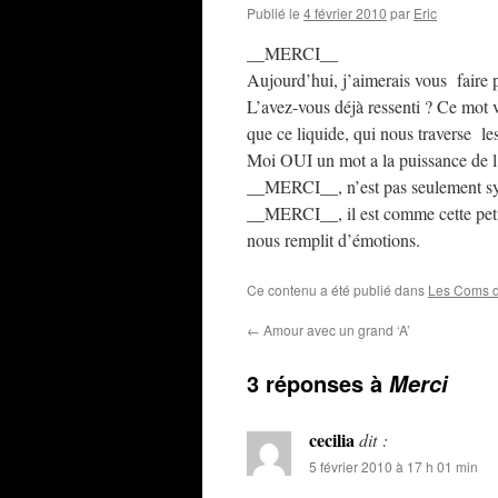
Publié le
4 février 2010
par
Eric
__MERCI__
Aujourd’hui, j’aimerais vous faire p
L’avez-vous déjà ressenti ? Ce mot 
que ce liquide, qui nous traverse les
Moi OUI un mot a la puissance de l
__MERCI__, n’est pas seulement syn
__MERCI__, il est comme cette peti
nous remplit d’émotions.
Ce contenu a été publié dans
Les Coms 
←
Amour avec un grand ‘A’
3 réponses à
Merci
cecilia
dit :
5 février 2010 à 17 h 01 min