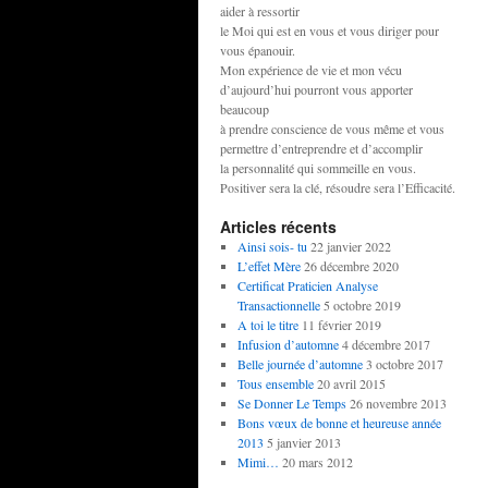
aider à ressortir
le Moi qui est en vous et vous diriger pour
vous épanouir.
Mon expérience de vie et mon vécu
d’aujourd’hui pourront vous apporter
beaucoup
à prendre conscience de vous même et vous
permettre d’entreprendre et d’accomplir
la personnalité qui sommeille en vous.
Positiver sera la clé, résoudre sera l’Efficacité.
Articles récents
Ainsi sois- tu
22 janvier 2022
L’effet Mère
26 décembre 2020
Certificat Praticien Analyse
Transactionnelle
5 octobre 2019
A toi le titre
11 février 2019
Infusion d’automne
4 décembre 2017
Belle journée d’automne
3 octobre 2017
Tous ensemble
20 avril 2015
Se Donner Le Temps
26 novembre 2013
Bons vœux de bonne et heureuse année
2013
5 janvier 2013
Mimi…
20 mars 2012