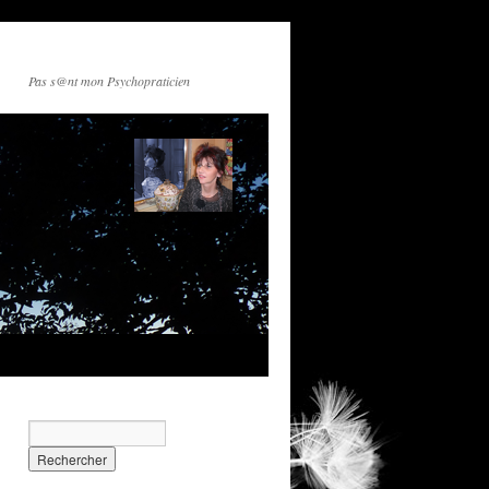
Pas s@nt mon Psychopraticien