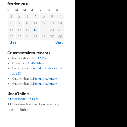
février 2010
L
M
M
J
V
S
D
1
2
3
4
5
6
7
8
9
10
11
12
13
14
15
16
17
18
19
20
21
22
23
24
25
26
27
28
« Jan
Mar »
Commentaires récents
@nnick
dans
L’effet Mère
Diane
dans
L’effet Mère
Lecocq
dans
Euuhhhhh je voudrais le
dire !!!!
@nnick
dans
Infusion d’automne
@nnick
dans
Infusion d’automne
UserOnline
2 Utilisateurs
En ligne
1 Utilisateur
Naviguent sur cette page.
Users:
1 Robot