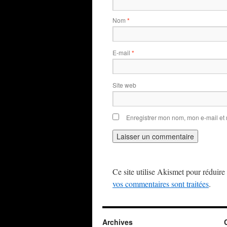
Nom
*
E-mail
*
Site web
Enregistrer mon nom, mon e-mail et
Ce site utilise Akismet pour réduire 
vos commentaires sont traitées
.
Archives