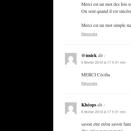
Merci est un mot des fois u
On sent quand il est sincère
Merci est un mot simple 
Répondre
@nnick
dit :
5 février 2010 à 17 h 01 min
MERCI Cécilia
Répondre
Khéops
dit :
6 février 2010 à 17 h 01 min
savoir etre et/ou savoir fair
dire et/ou penser merci