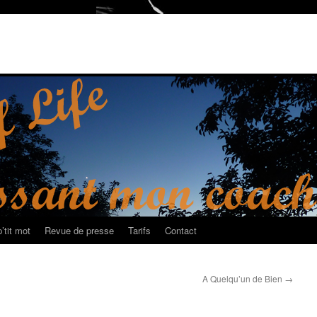
’tit mot
Revue de presse
Tarifs
Contact
A Quelqu’un de Bien
→