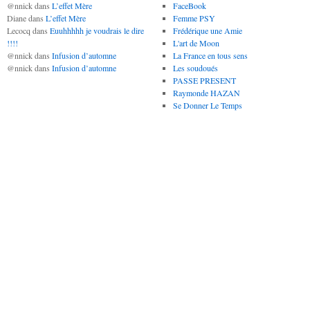
@nnick
dans
L’effet Mère
FaceBook
Diane
dans
L’effet Mère
Femme PSY
Lecocq
dans
Euuhhhhh je voudrais le dire
Frédérique une Amie
!!!!
L'art de Moon
@nnick
dans
Infusion d’automne
La France en tous sens
@nnick
dans
Infusion d’automne
Les soudoués
PASSE PRESENT
Raymonde HAZAN
Se Donner Le Temps